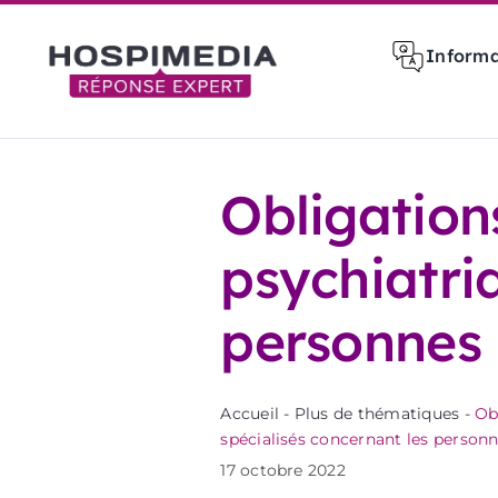
Passer
au
Informa
contenu
Obligation
psychiatriq
personnes 
Accueil
-
Plus de thématiques
-
Ob
spécialisés concernant les perso
17 octobre 2022