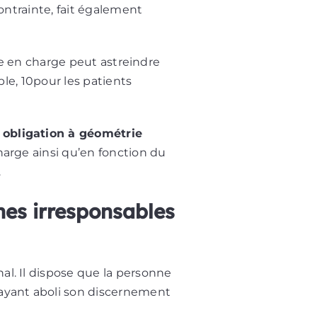
contrainte, fait également
ise en charge peut astreindre
ple,
10
pour les patients
e obligation à géométrie
harge ainsi qu’en fonction du
.
nes irresponsables
al. Il dispose que la personne
 ayant aboli son discernement