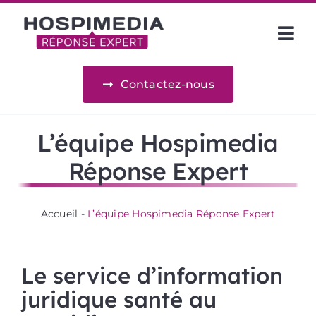
Passer
au
Nav
contenu
à
Information juridique
Contactez-nous
basc
Veille juridique
L’équipe Hospimedia
Réponse Expert
Nos juristes
Ressources
Accueil
-
L’équipe Hospimedia Réponse Expert
Références
Le service d’information
juridique santé au