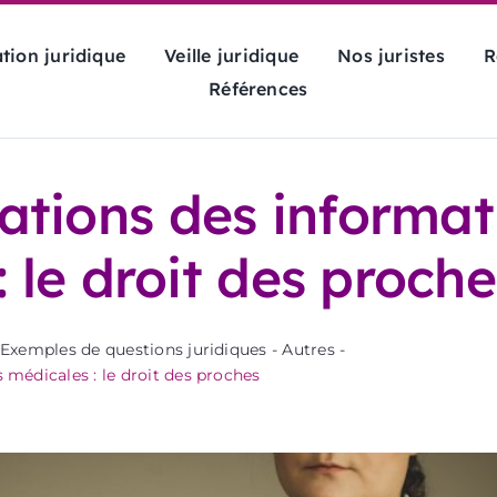
tion juridique
Veille juridique
Nos juristes
R
Références
tions des informat
 le droit des proche
Exemples de questions juridiques
-
Autres
-
médicales : le droit des proches