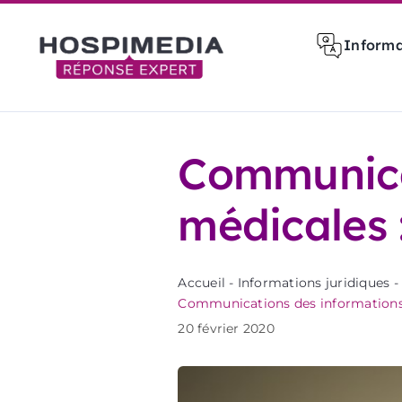
Passer
au
Informa
contenu
Communica
médicales :
Accueil
-
Informations juridiques
-
Communications des informations 
20 février 2020