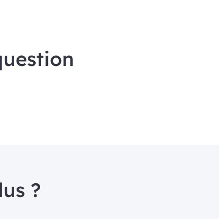
question
lus ?