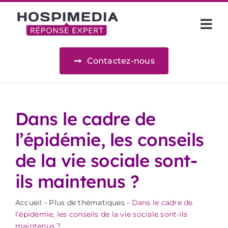
Passer
au
Nav
contenu
à
Information juridique
Contactez-nous
basc
Veille juridique
Dans le cadre de
Nos juristes
l’épidémie, les conseils
de la vie sociale sont-
Ressources
ils maintenus ?
Références
Accueil
-
Plus de thématiques
-
Dans le cadre de
l’épidémie, les conseils de la vie sociale sont-ils
maintenus ?